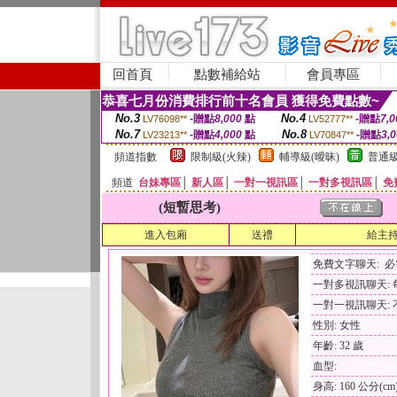
回首頁
點數補給站
會員專區
恭喜七月份消費排行前十名會員 獲得免費點數~
No.3
No.4
-贈點
8,000
點
-贈點
7,0
LV76098**
LV52777**
No.7
No.8
-贈點
4,000
點
-贈點
3,
LV23213**
LV70847**
頻道指數
限制級(火辣)
輔導級(曖昧)
普通級
頻道
台妹專區
│
新人區
│
一對一視訊區
│
一對多視訊區
│
免
(短暫思考)
進入包廂
送禮
給主
免費文字聊天: 
一對多視訊聊天: 每
一對一視訊聊天: 
性別: 女性
年齡: 32 歲
血型:
身高: 160 公分(cm